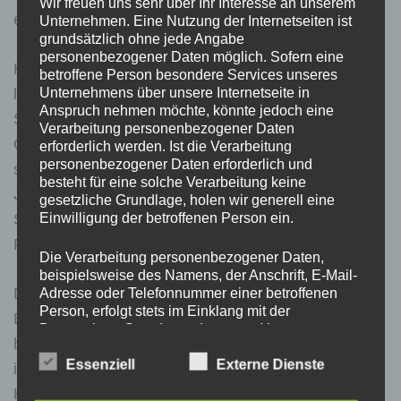
Wir freuen uns sehr über Ihr Interesse an unserem
erschüttern uns.
Unternehmen. Eine Nutzung der Internetseiten ist
grundsätzlich ohne jede Angabe
personenbezogener Daten möglich. Sofern eine
Heute morgen haben die Klassenlehrer und -
betroffene Person besondere Services unseres
Unternehmens über unsere Internetseite in
lehrerinnen in den Klassen den Schülerinnen und
Anspruch nehmen möchte, könnte jedoch eine
Schülern Raum und Zeit gegeben, über die
Verarbeitung personenbezogener Daten
Geschehnisse, ihre Ängste und Sorgen zu
erforderlich werden. Ist die Verarbeitung
personenbezogener Daten erforderlich und
sprechen. Am morgigen Dienstag wird mit Pastor
besteht für eine solche Verarbeitung keine
Jeschke ein Notfallseelsorger eine offene
gesetzliche Grundlage, holen wir generell eine
Einwilligung der betroffenen Person ein.
Sprechstunde anbieten für all diejenigen, die
Redebedarf haben.
Die Verarbeitung personenbezogener Daten,
beispielsweise des Namens, der Anschrift, E-Mail-
Dennoch bitte wir alle Eltern und
Adresse oder Telefonnummer einer betroffenen
Person, erfolgt stets im Einklang mit der
Erziehungsberechtigten, in dieser Zeit ganz
Datenschutz-Grundverordnung und in
besonders intensiv mit ihren Kindern zu sprechen,
Übereinstimmung mit den für uns geltenden
landesspezifischen Datenschutzbestimmungen.
Essenziell
Externe Dienste
ihnen gut zuzuhören und darauf zu achten, was ihr
Mittels dieser Datenschutzerklärung möchte unser
Kind über das Handy erfährt und sieht.
Unternehmen die Öffentlichkeit über Art, Umfang