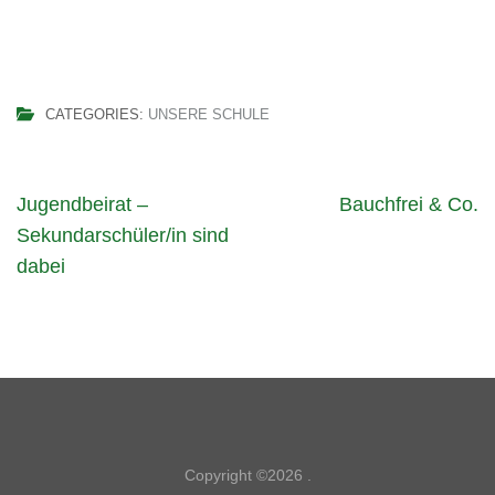
CATEGORIES:
UNSERE SCHULE
Beitragsnavigation
Jugendbeirat –
Bauchfrei & Co.
Sekundarschüler/in sind
dabei
Copyright ©2026
.